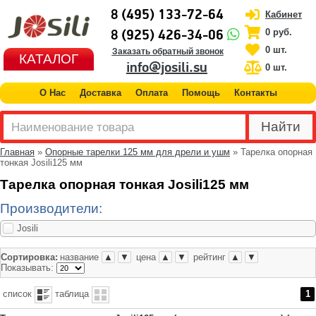
8 (495) 133-72-64
Кабинет
8 (925) 426-34-06
0 руб.
0 шт.
Заказать обратный звонок
КАТАЛОГ
info@josili.su
0 шт.
О Нас
Доставка
Оплата
Помощь
Контакты
Главная
»
Опорные тарелки 125 мм для дрели и ушм
» Тарелка опорная
тонкая Josili125 мм
Тарелка опорная тонкая Josili125 мм
Производители:
Josili
Сортировка:
название
▲
▼
цена
▲
▼
рейтинг
▲
▼
Показывать:
список
таблица
1