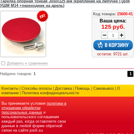
Тарелка опорная тонкая Josili125 мм (крепление на липучке ) (для
УШМ М14 +переходник на дрель)
Код товара:
15600-41
Ваша цена:
125 руб.
остаток: 9721 шт.
Добавить к сравнению
Найдено товаров:
1
1
Контакты
|
Способы оплаты
|
Доставка
|
Помощь
|
Самовывоз
|
О
компании
|
Политика конфиденциальности
Вы принимаете условия
политики в
отношении обработки
персональных данных
и
пользовательского соглашения
каждый раз, когда оставляете свои
данные в любой форме обратной
связи на сайте josili.su