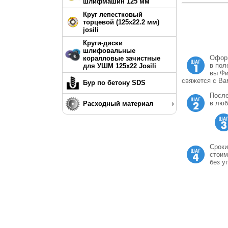
шлифмашин 125 мм
Круг лепестковый
торцевой (125х22.2 мм)
josili
Круги-диски
шлифовальные
Оформ
коралловые зачистные
в пол
для УШМ 125х22 Josili
вы Фи
свяжется с Ва
Бур по бетону SDS
После
в люб
Расходный материал
Сроки
стоим
без у