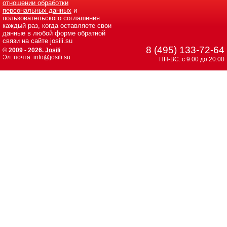
отношении обработки
персональных данных
и
пользовательского соглашения
каждый раз, когда оставляете свои
данные в любой форме обратной
связи на сайте josili.su
8 (495) 133-72-64
© 2009 - 2026.
Josili
Эл. почта: info@josili.su
ПН-ВС: с 9.00 до 20.00