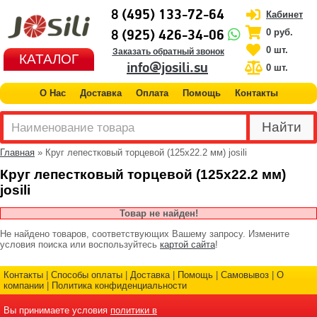
8 (495) 133-72-64
Кабинет
8 (925) 426-34-06
0 руб.
0 шт.
Заказать обратный звонок
КАТАЛОГ
info@josili.su
0 шт.
О Нас
Доставка
Оплата
Помощь
Контакты
Главная
» Круг лепестковый торцевой (125х22.2 мм) josili
Круг лепестковый торцевой (125х22.2 мм)
josili
Товар не найден!
Не найдено товаров, соответствующих Вашему запросу. Измените
условия поиска или воспользуйтесь
картой сайта
!
Контакты
|
Способы оплаты
|
Доставка
|
Помощь
|
Самовывоз
|
О
компании
|
Политика конфиденциальности
Вы принимаете условия
политики в