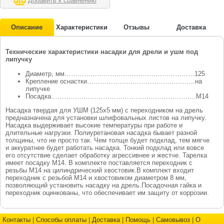
Добавить к сравнению
Описание
Характеристики
Отзывы
Доставка
Технические характеристики насадки для дрели и ушм под
липучку
Диаметр, мм……………………………………………………125
Крепление оснастки…………………………………………..на
липучке
Посадка………………………………………………………….М14
Насадка твердая для УШМ (125х5 мм) с переходником на дрель
предназначена для установки шлифовальных листов на липучку.
Насадка выдерживает высокие температуры при работе и
длительные нагрузки. Полиуретановая насадка бывает разной
толщины, что не просто так. Чем толще будет подклад, тем мягче
и аккуратнее будет работать насадка. Тонкий подклад или вовсе
его отсутствие сделает обработку агрессивнее и жестче. Тарелка
имеет посадку М14. В комплекте поставляется переходник с
резьбы М14 на цилиндрический хвостовик.
В комплект входит
переходник с резьбой М14 и хвостовиком диаметром 8 мм,
позволяющий установить насадку на дрель.Посадочная гайка и
переходник оцинкованы, что обеспечивает им защиту от коррозии.
Контакты
|
Способы оплаты
|
Доставка
|
Помощь
|
Самовывоз
|
О