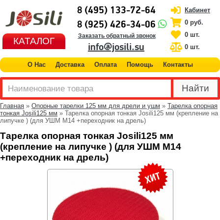
8 (495) 133-72-64
Кабинет
8 (925) 426-34-06
0 руб.
0 шт.
Заказать обратный звонок
КАТАЛОГ
info@josili.su
0 шт.
О Нас
Доставка
Оплата
Помощь
Контакты
Главная
»
Опорные тарелки 125 мм для дрели и ушм
»
Тарелка опорная
тонкая Josili125 мм
» Тарелка опорная тонкая Josili125 мм (крепление на
липучке ) (для УШМ М14 +переходник на дрель)
Тарелка опорная тонкая Josili125 мм
(крепление на липучке ) (для УШМ М14
+переходник на дрель)