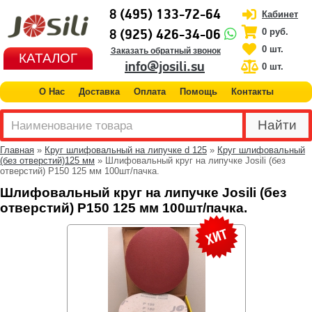
8 (495) 133-72-64
Кабинет
8 (925) 426-34-06
0 руб.
0 шт.
Заказать обратный звонок
КАТАЛОГ
info@josili.su
0 шт.
О Нас
Доставка
Оплата
Помощь
Контакты
Главная
»
Круг шлифовальный на липучке d 125
»
Круг шлифовальный
(без отверстий)125 мм
» Шлифовальный круг на липучке Josili (без
отверстий) P150 125 мм 100шт/пачка.
Шлифовальный круг на липучке Josili (без
отверстий) P150 125 мм 100шт/пачка.