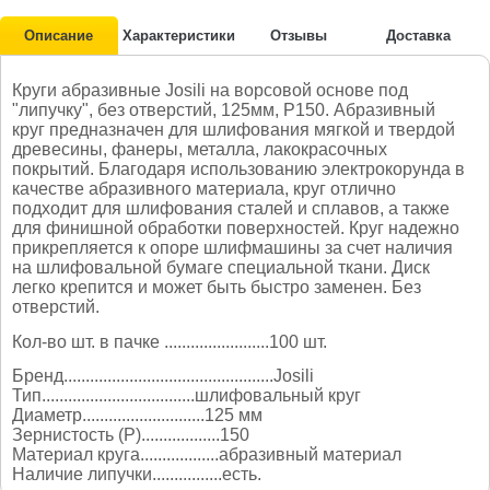
Описание
Характеристики
Отзывы
Доставка
Круги абразивные Josili на ворсовой основе под
"липучку", без отверстий, 125мм, P150. Абразивный
круг предназначен для шлифования мягкой и твердой
древесины, фанеры, металла, лакокрасочных
покрытий. Благодаря использованию электрокорунда в
качестве абразивного материала, круг отлично
подходит для шлифования сталей и сплавов, а также
для финишной обработки поверхностей. Круг надежно
прикрепляется к опоре шлифмашины за счет наличия
на шлифовальной бумаге специальной ткани. Диск
легко крепится и может быть быстро заменен. Без
отверстий.
Кол-во шт. в пачке ........................100 шт.
Бренд................................................Josili
Тип...................................шлифовальный круг
Диаметр............................125 мм
Зернистость (P)..................150
Материал круга..................абразивный материал
Наличие липучки................есть.