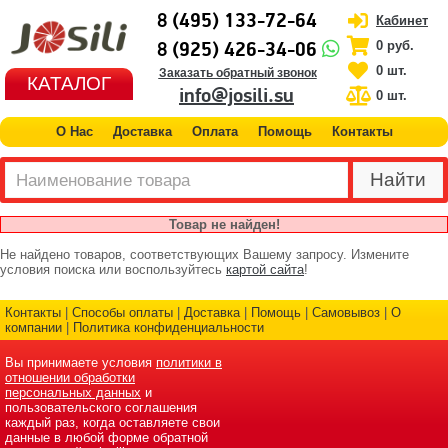
8 (495) 133-72-64
Кабинет
8 (925) 426-34-06
0 руб.
0 шт.
Заказать обратный звонок
КАТАЛОГ
info@josili.su
0 шт.
О Нас
Доставка
Оплата
Помощь
Контакты
Товар не найден!
Не найдено товаров, соответствующих Вашему запросу. Измените
условия поиска или воспользуйтесь
картой сайта
!
Контакты
|
Способы оплаты
|
Доставка
|
Помощь
|
Самовывоз
|
О
компании
|
Политика конфиденциальности
Вы принимаете условия
политики в
отношении обработки
персональных данных
и
пользовательского соглашения
каждый раз, когда оставляете свои
данные в любой форме обратной