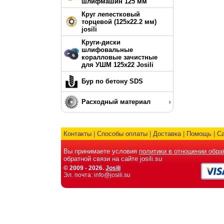
шлифмашин 125 мм
Круг лепестковый
торцевой (125х22.2 мм)
josili
Круги-диски
шлифовальные
коралловые зачистные
для УШМ 125х22 Josili
Бур по бетону SDS
Расходный материал
Контакты
|
Способы оплаты
|
Доставка
|
Помощь
|
С
Вы принимаете условия
политики в отношении обра
обратной связи на сайте josili.su
© 2009 - 2026.
Josili
Эл. почта: info@josili.su