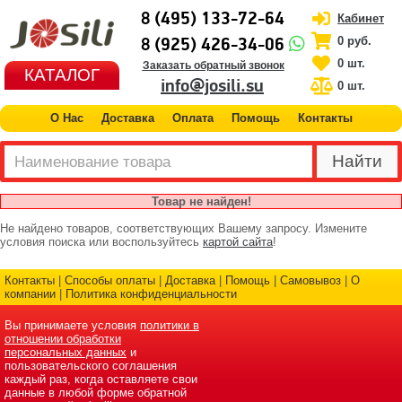
8 (495) 133-72-64
Кабинет
8 (925) 426-34-06
0 руб.
0 шт.
Заказать обратный звонок
КАТАЛОГ
info@josili.su
0 шт.
О Нас
Доставка
Оплата
Помощь
Контакты
Товар не найден!
Не найдено товаров, соответствующих Вашему запросу. Измените
условия поиска или воспользуйтесь
картой сайта
!
Контакты
|
Способы оплаты
|
Доставка
|
Помощь
|
Самовывоз
|
О
компании
|
Политика конфиденциальности
Вы принимаете условия
политики в
отношении обработки
персональных данных
и
пользовательского соглашения
каждый раз, когда оставляете свои
данные в любой форме обратной