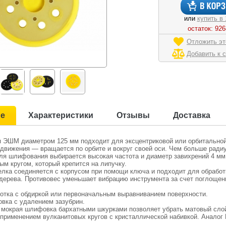
или
купить в 
остаток: 926
Отложить эт
Добавить к 
ие
Характеристики
Отзывы
Доставка
 ЭШМ диаметром 125 мм подходит для эксцентриковой или орбитальн
движения — вращается по орбите и вокруг своей оси. Чем больше радиус
ля шлифования выбирается высокая частота и диаметр завихрений 4 мм.
м кругом, который крепится на липучку.
елка соединяется с корпусом при помощи ключа и подходит для обработ
дерева. Противовес уменьшает вибрацию инструмента за счет поглощен
ботка с обдиркой или первоначальным выравниванием поверхности.
вка с удалением зазубрин.
 мокрая шлифовка бархатными шкурками позволяет убрать матовый слой
применением вулканитовых кругов с кристаллической набивкой. Аналог 