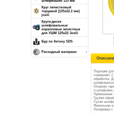
шлифмашин 125 мм
Круг лепестковый
торцевой (125х22.2 мм)
josili
Круги-диски
шлифовальные
коралловые зачистные
для УШМ 125х22 Josili
Бур по бетону SDS
Расходный материал
Описан
Подошва для
совершает 2 
обработка. Д
шлифовальны
Опорная тар
и шлифовки 
Применение
Грубая обра
Сухая шлифо
Финальная и
Полировка с 